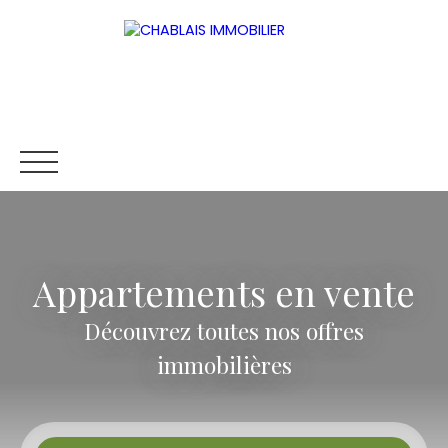
Appartements en vente
ACCUEIL
ACHETER
METTRE EN LOCATION
ESTIMER
Découvrez toutes nos offres
Être rappelé
immobilières