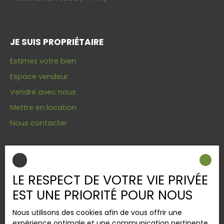
JE SUIS PROPRIÉTAIRE
Estimez votre bien
Espace vendeur
Vendre avec nous
Mettre en location
Nous contacter
INFORMATIONS
LE RESPECT DE VOTRE VIE PRIVÉE
Nos honoraires
EST UNE PRIORITÉ POUR NOUS
Mentions légales
Nous utilisons des cookies afin de vous offrir une
Politique de confidentialité
expérience optimale et une communication pertinente