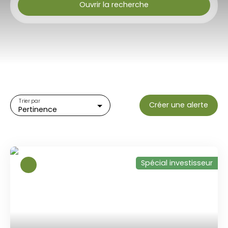
Ouvrir la recherche
Type d'offre
Vente
Type de bien
Appartement
Localisation
Trier par
Créer une alerte
Pertinence
Budget max (€)
Surface min (m²)
Spécial investisseur
Rechercher