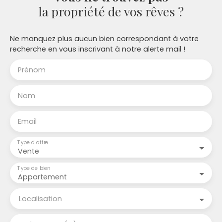
la propriété de vos rêves ?
du bord du lac, d'un arrêt de bus pour aller à
Genève et des commerces de la commune. Pour
plus d'informations n'hésitez pas à me contacter,
Ne manquez plus aucun bien correspondant à votre
Chablais Immobilier, agent immobilier et expert
recherche en vous inscrivant à notre alerte mail !
immobilier, Honoraire à la charge du vendeur,
CHABLAIS IMMOBILIER Représenté par Charles
Prénom
BAUDINO Siren 834 756 462 CPI 7401 1201 8000 0241
89 délivrée par la CCI de Haute Savoie
Nom
Email
Type d'offre
Vente
Type de bien
Appartement
Localisation