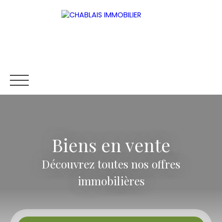
Biens en vente
ACCUEIL
ACHETER
METTRE EN LOCATION
ESTIMER
Découvrez toutes nos offres
Être rappelé
immobilières