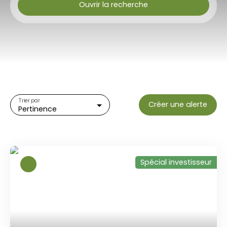
Ouvrir la recherche
Type d'offre
Vente
Type de bien
Appartement
Localisation
Trier par
Créer une alerte
Pertinence
Budget max (€)
Surface min (m²)
Spécial investisseur
Rechercher