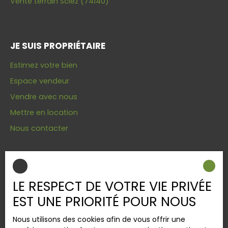
Vente terrain Sciez (74140)
JE SUIS PROPRIÉTAIRE
Estimez votre bien
Espace vendeur
Vendre avec nous
Mettre en location
Nous contacter
INFORMATIONS
LE RESPECT DE VOTRE VIE PRIVÉE
Nos honoraires
EST UNE PRIORITÉ POUR NOUS
Mentions légales
Nous utilisons des cookies afin de vous offrir une
Politique de confidentialité