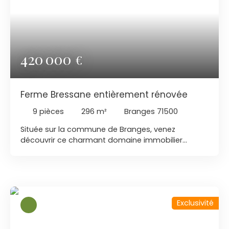
420 000
€
Ferme Bressane entièrement rénovée
9
pièces
296
m²
Branges 71500
Située sur la commune de Branges, venez
découvrir ce charmant domaine immobilier
composé de deux logements rénovés dans deux
ancien corps de ferme bressan. La propriété
bénéficie d'un terrain d'une superficie de 11 000 m2
entièrement clos et attenant. La 1ère habitation
d'un superficie habitable de 219 m2, a entièrement
Exclusivité
été rénovée avec des ancien matériaux restaurés
lui offrant un charme certain. Elle se compose
d'une cuisine, d'un séjour cathédrale avec salon,